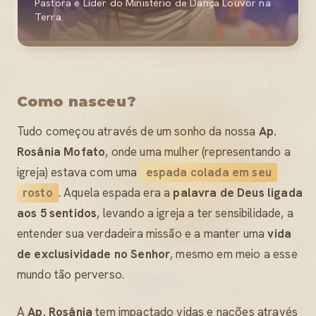
Pastora e Líder do Ministério de Dança Louvor na
Terra.
Como nasceu?
Tudo começou através de um sonho da nossa
Ap.
Rosânia Mofato
, onde uma mulher (representando a
igreja) estava com uma
espada colada em seu
rosto
. Aquela espada era a
palavra de Deus ligada
aos 5 sentidos
, levando a igreja a ter sensibilidade, a
entender sua verdadeira missão e a manter uma
vida
de exclusividade no Senhor
, mesmo em meio a esse
mundo tão perverso.
A
Ap. Rosânia
tem impactado vidas e nações através