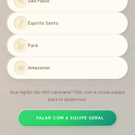
São Paulo
Espírito Santo
Pará
Amazonas
Sua região não tem caravana? Fale com a nossa equipe
para te ajudarmos:
FALAR COM A EQUIPE GERAL