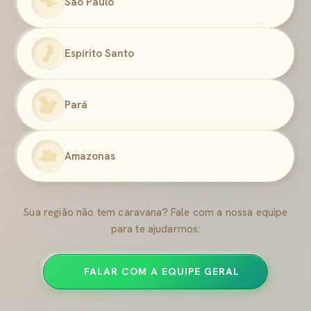
São Paulo
Espírito Santo
Pará
Amazonas
Sua região não tem caravana? Fale com a nossa equipe
para te ajudarmos:
FALAR COM A EQUIPE GERAL