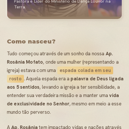
Pastora e Líder do Ministério de Dança Louvor na
Terra.
Como nasceu?
Tudo começou através de um sonho da nossa
Ap.
Rosânia Mofato
, onde uma mulher (representando a
igreja) estava com uma
espada colada em seu
rosto
. Aquela espada era a
palavra de Deus ligada
aos 5 sentidos
, levando a igreja a ter sensibilidade, a
entender sua verdadeira missão e a manter uma
vida
de exclusividade no Senhor
, mesmo em meio a esse
mundo tão perverso.
A
Ap. Rosânia
tem impactado vidas e nações através