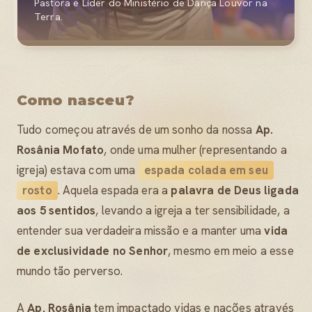
Pastora e Líder do Ministério de Dança Louvor na
Terra.
Como nasceu?
Tudo começou através de um sonho da nossa
Ap.
Rosânia Mofato
, onde uma mulher (representando a
igreja) estava com uma
espada colada em seu
rosto
. Aquela espada era a
palavra de Deus ligada
aos 5 sentidos
, levando a igreja a ter sensibilidade, a
entender sua verdadeira missão e a manter uma
vida
de exclusividade no Senhor
, mesmo em meio a esse
mundo tão perverso.
A
Ap. Rosânia
tem impactado vidas e nações através