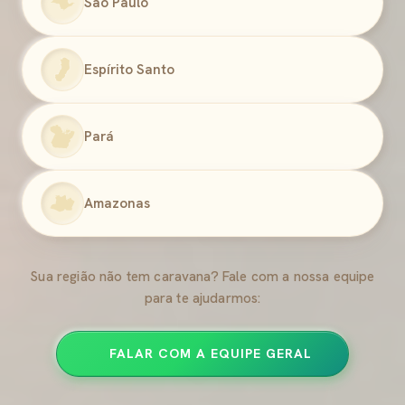
São Paulo
Espírito Santo
Pará
Amazonas
Sua região não tem caravana? Fale com a nossa equipe
para te ajudarmos:
FALAR COM A EQUIPE GERAL