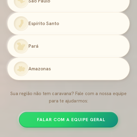
São Paulo
Espírito Santo
Pará
Amazonas
Sua região não tem caravana? Fale com a nossa equipe
para te ajudarmos:
FALAR COM A EQUIPE GERAL