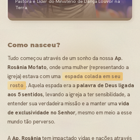
Pastora e Líder do Ministério de Dança Louvor na
Terra.
Como nasceu?
Tudo começou através de um sonho da nossa
Ap.
Rosânia Mofato
, onde uma mulher (representando a
igreja) estava com uma
espada colada em seu
rosto
. Aquela espada era a
palavra de Deus ligada
aos 5 sentidos
, levando a igreja a ter sensibilidade, a
entender sua verdadeira missão e a manter uma
vida
de exclusividade no Senhor
, mesmo em meio a esse
mundo tão perverso.
A
Ap. Rosânia
tem impactado vidas e nações através