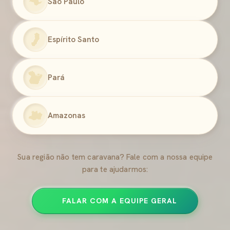
São Paulo
Espírito Santo
Pará
Amazonas
Sua região não tem caravana? Fale com a nossa equipe
para te ajudarmos:
FALAR COM A EQUIPE GERAL