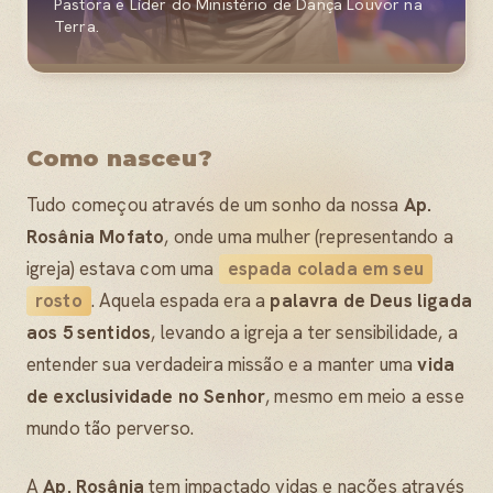
Pastora e Líder do Ministério de Dança Louvor na
Terra.
Como nasceu?
Tudo começou através de um sonho da nossa
Ap.
Rosânia Mofato
, onde uma mulher (representando a
igreja) estava com uma
espada colada em seu
rosto
. Aquela espada era a
palavra de Deus ligada
aos 5 sentidos
, levando a igreja a ter sensibilidade, a
entender sua verdadeira missão e a manter uma
vida
de exclusividade no Senhor
, mesmo em meio a esse
mundo tão perverso.
A
Ap. Rosânia
tem impactado vidas e nações através