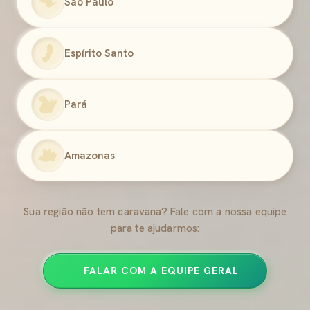
São Paulo
Espírito Santo
Pará
Amazonas
Sua região não tem caravana? Fale com a nossa equipe
para te ajudarmos:
FALAR COM A EQUIPE GERAL