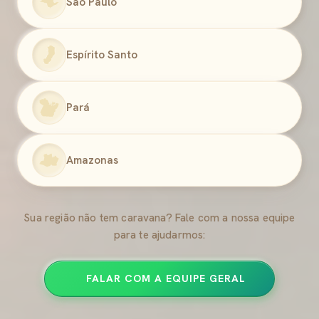
São Paulo
Espírito Santo
Pará
Amazonas
Sua região não tem caravana? Fale com a nossa equipe
para te ajudarmos:
FALAR COM A EQUIPE GERAL