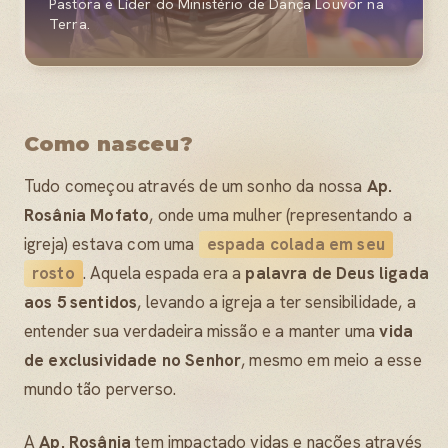
Pastora e Líder do Ministério de Dança Louvor na
Terra.
Como nasceu?
Tudo começou através de um sonho da nossa
Ap.
Rosânia Mofato
, onde uma mulher (representando a
igreja) estava com uma
espada colada em seu
rosto
. Aquela espada era a
palavra de Deus ligada
aos 5 sentidos
, levando a igreja a ter sensibilidade, a
entender sua verdadeira missão e a manter uma
vida
de exclusividade no Senhor
, mesmo em meio a esse
mundo tão perverso.
A
Ap. Rosânia
tem impactado vidas e nações através