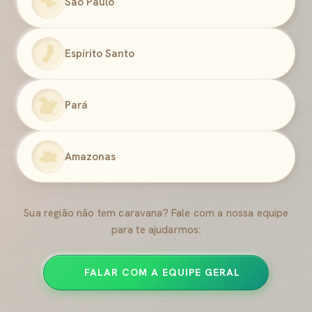
São Paulo
Espírito Santo
Pará
Amazonas
Sua região não tem caravana? Fale com a nossa equipe
para te ajudarmos:
FALAR COM A EQUIPE GERAL