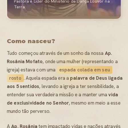
Pastora e Líder do Ministério de Dança Louvor na
Terra.
Como nasceu?
Tudo começou através de um sonho da nossa
Ap.
Rosânia Mofato
, onde uma mulher (representando a
igreja) estava com uma
espada colada em seu
rosto
. Aquela espada era a
palavra de Deus ligada
aos 5 sentidos
, levando a igreja a ter sensibilidade, a
entender sua verdadeira missão e a manter uma
vida
de exclusividade no Senhor
, mesmo em meio a esse
mundo tão perverso.
A
Ap. Rosânia
tem impactado vidas e nações através